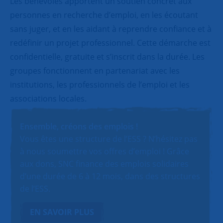
Les bénévoles apportent un soutien concret aux
personnes en recherche d’emploi, en les écoutant
sans juger, et en les aidant à reprendre confiance et à
redéfinir un projet professionnel. Cette démarche est
confidentielle, gratuite et s’inscrit dans la durée. Les
groupes fonctionnent en partenariat avec les
institutions, les professionnels de l’emploi et les
associations locales.
Ensemble, créons des emplois !
Vous êtes une structure de l’ESS ? N’hésitez pas
à nous soumettre vos offres d’emploi ! Grâce
aux dons, SNC finance des emplois solidaires
d’une durée de 6 à 12 mois, dans des structures
de l’ESS.
EN SAVOIR PLUS