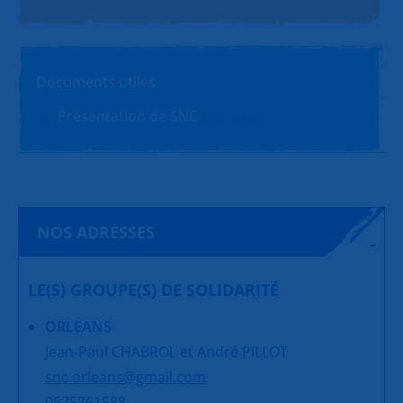
Documents utiles
Présentation de SNC
PDF (1.4Mo)
NOS ADRESSES
LE(S) GROUPE(S) DE SOLIDARITÉ
ORLEANS
Jean-Paul CHABROL et André PILLOT
snc.orleans@gmail.com
0675761588