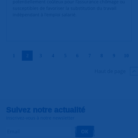
potentiellement coûteux pour l’assurance chômage ou
susceptibles de favoriser la substitution du travail
indépendant à l’emploi salarié.
|
|
|
|
|
|
|
|
|
|
1
2
3
4
5
6
7
8
9
10
Haut de page
Suivez notre actualité
Inscrivez-vous à notre newsletter
OK