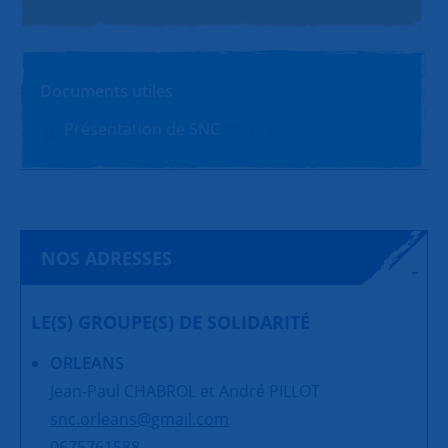
Documents utiles
Présentation de SNC
PDF (1.4Mo)
NOS ADRESSES
LE(S) GROUPE(S) DE SOLIDARITÉ
ORLEANS
Jean-Paul CHABROL et André PILLOT
snc.orleans@gmail.com
0675761588