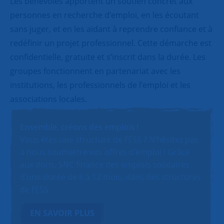
Les bénévoles apportent un soutien concret aux
personnes en recherche d’emploi, en les écoutant
sans juger, et en les aidant à reprendre confiance et à
redéfinir un projet professionnel. Cette démarche est
confidentielle, gratuite et s’inscrit dans la durée. Les
groupes fonctionnent en partenariat avec les
institutions, les professionnels de l’emploi et les
associations locales.
Ensemble, créons des emplois !
Vous êtes une structure de l’ESS ? N’hésitez pas
à nous soumettre vos offres d’emploi ! Grâce
aux dons, SNC finance des emplois solidaires
d’une durée de 6 à 12 mois, dans des structures
de l’ESS.
EN SAVOIR PLUS