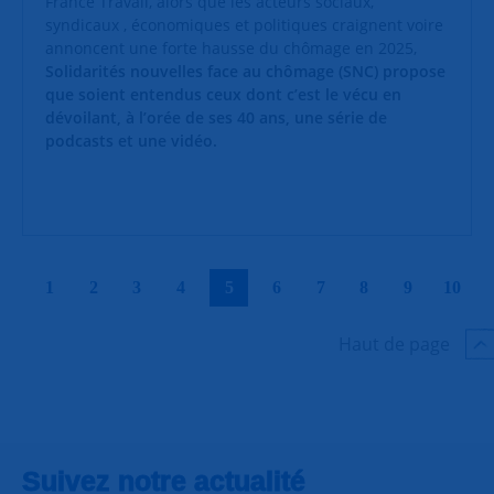
France Travail, alors que les acteurs sociaux,
syndicaux , économiques et politiques craignent voire
annoncent une forte hausse du chômage en 2025,
Solidarités nouvelles face au chômage (SNC) propose
que soient entendus ceux dont c’est le vécu en
dévoilant, à l’orée de ses 40 ans, une série de
podcasts et une vidéo.
|
|
|
|
|
|
|
|
|
|
1
2
3
4
5
6
7
8
9
10
Haut de page
Suivez notre actualité