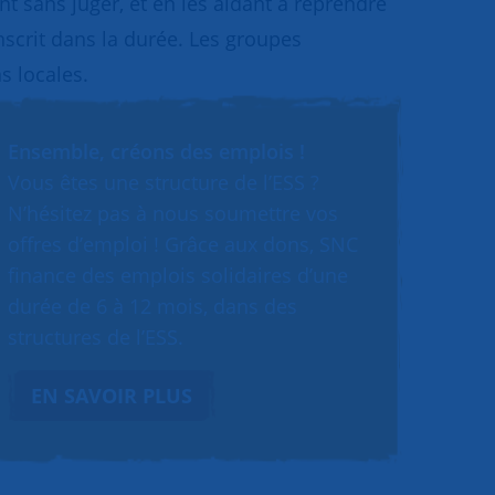
 sans juger, et en les aidant à reprendre
inscrit dans la durée. Les groupes
s locales.
Ensemble, créons des emplois !
Vous êtes une structure de l’ESS ?
N’hésitez pas à nous soumettre vos
offres d’emploi ! Grâce aux dons, SNC
finance des emplois solidaires d’une
durée de 6 à 12 mois, dans des
structures de l’ESS.
EN SAVOIR PLUS