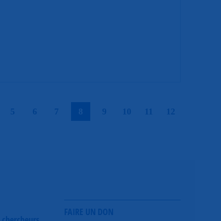
|
|
|
|
|
|
|
|
|
5
6
7
8
9
10
11
12
FAIRE UN DON
 chercheurs