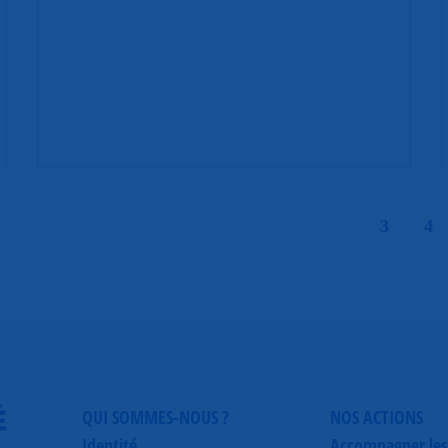
|
3
4
É
QUI SOMMES-NOUS ?
NOS ACTIONS
Identité
Accompagner les