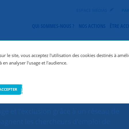
ESPACE MÉDIAS
PAR
QUI SOMMES-NOUS ?
NOS ACTIONS
ÊTRE AC
SNC Orléans
ur le site, vous acceptez l'utilisation des cookies destinés à améli
à en analyser l'usage et l'audience.
ACCEPTER
ge et l’exclusion grâce à un réseau de
agnent les chercheurs d’emploi de