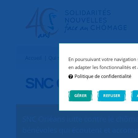
Accueil
Qui sommes-nous ?
Implantations
En poursuivant votre navigation s
en adapter les fonctionnalités et 
Politique de confidentialité
SNC Orléans
GÉRER
REFUSER
SNC Orléans lutte contre le chôma
bénévoles qui écoutent et accomp