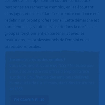
Les bénévoles apportent un soutien concret aux
personnes en recherche d’emploi, en les écoutant
sans juger, et en les aidant à reprendre confiance et à
redéfinir un projet professionnel. Cette démarche est
confidentielle, gratuite et s’inscrit dans la durée. Les
groupes fonctionnent en partenariat avec les
institutions, les professionnels de l’emploi et les
associations locales.
Ensemble, créons des emplois !
Vous êtes une structure de l’ESS ? N’hésitez pas
à nous soumettre vos offres d’emploi ! Grâce
aux dons, SNC finance des emplois solidaires
d’une durée de 6 à 12 mois, dans des structures
de l’ESS.
EN SAVOIR PLUS