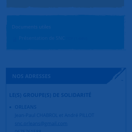
Documents utiles
Présentation de SNC
PDF (1.4Mo)
NOS ADRESSES
LE(S) GROUPE(S) DE SOLIDARITÉ
ORLEANS
Jean-Paul CHABROL et André PILLOT
snc.orleans@gmail.com
0675761588