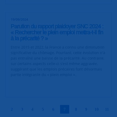
19/09/2024
Parution du rapport plaidoyer SNC 2024 :
« Rechercher le plein emploi mettra-t-il fin
à la précarité ? »
Entre 2015 et 2022, la France a connu une diminution
significative du chômage. Pourtant, cette évolution n'a
pas entraîné une baisse de la précarité. Au contraire,
sur certains aspects celle-ci s’est même aggravée,
suggérant que les emplois précaires font désormais
partie intégrante du « plein emploi ».
|
|
|
|
|
|
|
|
|
|
2
3
4
5
6
7
8
9
10
11