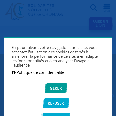
Recherche
FAIRE UN
DON
SNC Rennes
En poursuivant votre navigation sur le site, vous
acceptez l'utilisation des cookies destinés à
améliorer la performance de ce site, à en adapter
les fonctionnalités et à en analyser l'usage et
SNC Rennes participe au projet
l'audience.
Politique de confidentialité
Territoire Zéro Chômeur du Blosne !
L'objectif est de créer des activités au
GÉRER
sein d'une "entreprise à but d'emploi" en
s'appuyant sur les compétences des
REFUSER
chômeurs longue durée. La ville de