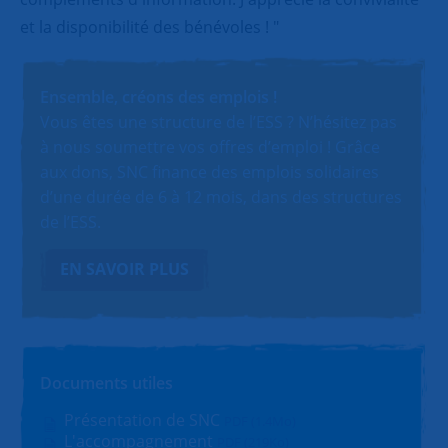
et la disponibilité des bénévoles ! "
Ensemble, créons des emplois !
Vous êtes une structure de l’ESS ? N’hésitez pas
à nous soumettre vos offres d’emploi ! Grâce
aux dons, SNC finance des emplois solidaires
d’une durée de 6 à 12 mois, dans des structures
de l’ESS.
EN SAVOIR PLUS
Documents utiles
Présentation de SNC
PDF (1.4Mo)
L'accompagnement
PDF (219Ko)