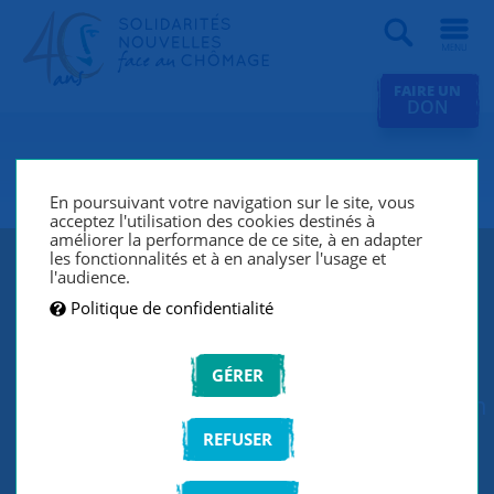
Recherche
FAIRE UN
DON
SNC Rennes
En poursuivant votre navigation sur le site, vous
acceptez l'utilisation des cookies destinés à
améliorer la performance de ce site, à en adapter
les fonctionnalités et à en analyser l'usage et
SNC Rennes participe au projet
l'audience.
Politique de confidentialité
Territoire Zéro Chômeur du Blosne !
L'objectif est de créer des activités au
GÉRER
sein d'une "entreprise à but d'emploi" en
s'appuyant sur les compétences des
REFUSER
chômeurs longue durée. La ville de