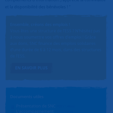
et la disponibilité des bénévoles ! "
Ensemble, créons des emplois !
Vous êtes une structure de l’ESS ? N’hésitez pas
à nous soumettre vos offres d’emploi ! Grâce
aux dons, SNC finance des emplois solidaires
d’une durée de 6 à 12 mois, dans des structures
de l’ESS.
EN SAVOIR PLUS
Documents utiles
Présentation de SNC
PDF (1.4Mo)
L'accompagnement
PDF (219Ko)