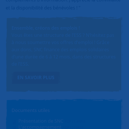
et la disponibilité des bénévoles ! "
Ensemble, créons des emplois !
Vous êtes une structure de l’ESS ? N’hésitez pas
à nous soumettre vos offres d’emploi ! Grâce
aux dons, SNC finance des emplois solidaires
d’une durée de 6 à 12 mois, dans des structures
de l’ESS.
EN SAVOIR PLUS
Documents utiles
Présentation de SNC
PDF (1.4Mo)
L'accompagnement
PDF (219Ko)