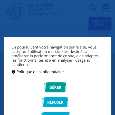
Recherche
FAIRE UN
DON
SNC Rennes
En poursuivant votre navigation sur le site, vous
acceptez l'utilisation des cookies destinés à
améliorer la performance de ce site, à en adapter
les fonctionnalités et à en analyser l'usage et
SNC Rennes participe au projet
l'audience.
Politique de confidentialité
Territoire Zéro Chômeur du Blosne !
L'objectif est de créer des activités au
GÉRER
sein d'une "entreprise à but d'emploi" en
s'appuyant sur les compétences des
REFUSER
chômeurs longue durée. La ville de