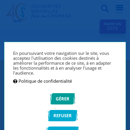
Recherche
FAIRE UN
DON
SNC Rennes
En poursuivant votre navigation sur le site, vous
acceptez l'utilisation des cookies destinés à
améliorer la performance de ce site, à en adapter
les fonctionnalités et à en analyser l'usage et
SNC Rennes participe au projet
l'audience.
Politique de confidentialité
Territoire Zéro Chômeur du Blosne !
L'objectif est de créer des activités au
GÉRER
sein d'une "entreprise à but d'emploi" en
s'appuyant sur les compétences des
REFUSER
chômeurs longue durée. La ville de