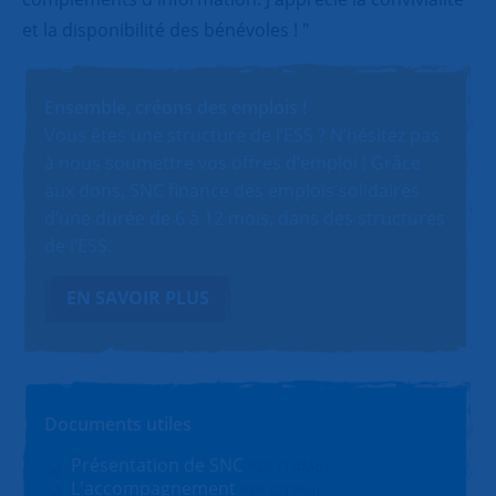
et la disponibilité des bénévoles ! "
Ensemble, créons des emplois !
Vous êtes une structure de l’ESS ? N’hésitez pas
à nous soumettre vos offres d’emploi ! Grâce
aux dons, SNC finance des emplois solidaires
d’une durée de 6 à 12 mois, dans des structures
de l’ESS.
EN SAVOIR PLUS
Documents utiles
Présentation de SNC
PDF (1.4Mo)
L'accompagnement
PDF (219Ko)