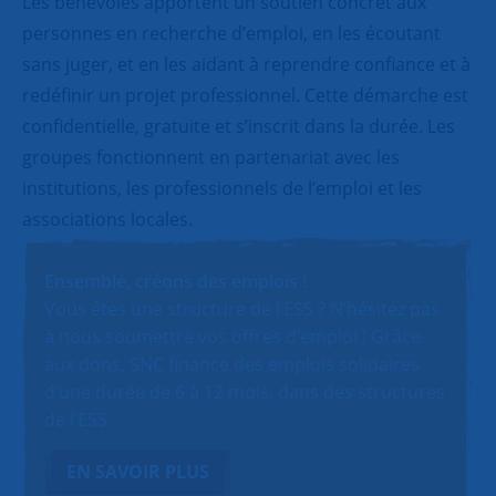
Les bénévoles apportent un soutien concret aux
personnes en recherche d’emploi, en les écoutant
sans juger, et en les aidant à reprendre confiance et à
redéfinir un projet professionnel. Cette démarche est
confidentielle, gratuite et s’inscrit dans la durée. Les
groupes fonctionnent en partenariat avec les
institutions, les professionnels de l’emploi et les
associations locales.
Ensemble, créons des emplois !
Vous êtes une structure de l’ESS ? N’hésitez pas
à nous soumettre vos offres d’emploi ! Grâce
aux dons, SNC finance des emplois solidaires
d’une durée de 6 à 12 mois, dans des structures
de l’ESS.
EN SAVOIR PLUS