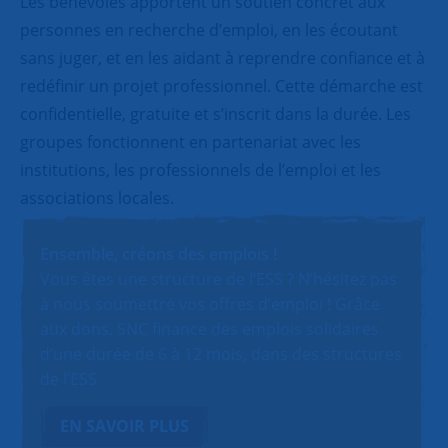
Les bénévoles apportent un soutien concret aux
personnes en recherche d’emploi, en les écoutant
sans juger, et en les aidant à reprendre confiance et à
redéfinir un projet professionnel. Cette démarche est
confidentielle, gratuite et s’inscrit dans la durée. Les
groupes fonctionnent en partenariat avec les
institutions, les professionnels de l’emploi et les
associations locales.
Ensemble, créons des emplois !
Vous êtes une structure de l’ESS ? N’hésitez pas
à nous soumettre vos offres d’emploi ! Grâce
aux dons, SNC finance des emplois solidaires
d’une durée de 6 à 12 mois, dans des structures
de l’ESS.
EN SAVOIR PLUS