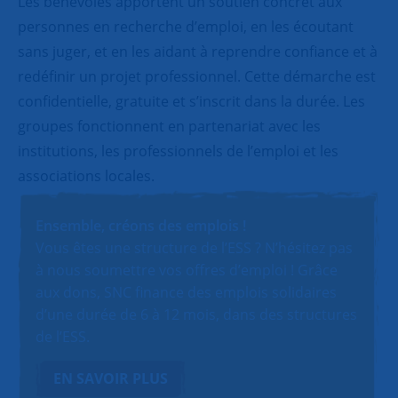
Les bénévoles apportent un soutien concret aux
personnes en recherche d’emploi, en les écoutant
sans juger, et en les aidant à reprendre confiance et à
redéfinir un projet professionnel. Cette démarche est
confidentielle, gratuite et s’inscrit dans la durée. Les
groupes fonctionnent en partenariat avec les
institutions, les professionnels de l’emploi et les
associations locales.
Ensemble, créons des emplois !
Vous êtes une structure de l’ESS ? N’hésitez pas
à nous soumettre vos offres d’emploi ! Grâce
aux dons, SNC finance des emplois solidaires
d’une durée de 6 à 12 mois, dans des structures
de l’ESS.
EN SAVOIR PLUS