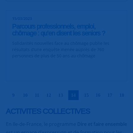
15/03/2023
Parcours professionnels, emploi,
chômage : qu’en disent les seniors ?
Solidarités nouvelles face au chômage publie les
résultats d’une enquête menée auprès de 760
personnes de plus de 50 ans au chômage
|
|
|
|
|
|
|
|
|
|
9
10
11
12
13
14
15
16
17
18
ACTIVITES COLLECTIVES
En Ile-de-France, le programme
Dire et faire ensemble
est un espace d’expression et de formation pour les