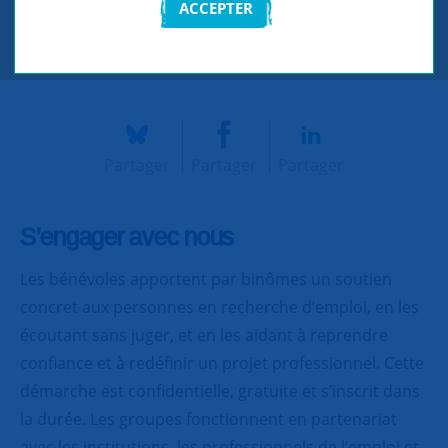
ACCEPTER
CONTACTEZ-NOUS
Partager
Partager
Partager
S’engager avec nous
Les bénévoles apportent par binômes un soutien
concret aux personnes en recherche d’emploi, en les
écoutant sans juger, et en les aidant à reprendre
confiance et à redéfinir un projet professionnel. Cette
démarche est confidentielle, gratuite et s’inscrit dans
la durée. Les groupes fonctionnent en partenariat
avec les institutions, les professionnels de l’emploi et