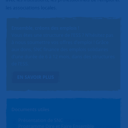
les associations locales.
Ensemble, créons des emplois !
Vous êtes une structure de l’ESS ? N’hésitez pas
à nous soumettre vos offres d’emploi ! Grâce
aux dons, SNC finance des emplois solidaires
d’une durée de 6 à 12 mois, dans des structures
de l’ESS.
EN SAVOIR PLUS
Documents utiles
Présentation de SNC
PDF (1.4Mo)
Programme Dire et Faire Ensemble
PDF (180Ko)