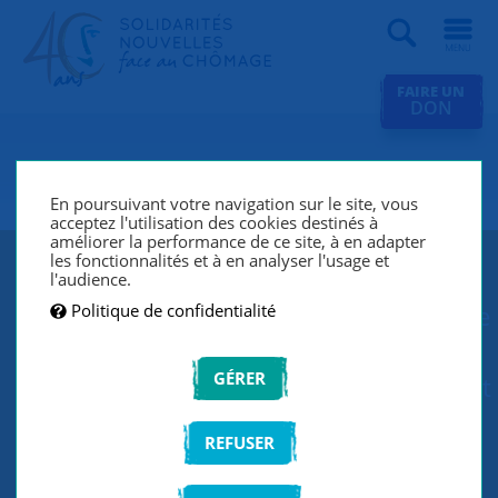
Recherche
FAIRE UN
DON
SNC Bouffemont
En poursuivant votre navigation sur le site, vous
acceptez l'utilisation des cookies destinés à
améliorer la performance de ce site, à en adapter
les fonctionnalités et à en analyser l'usage et
Depuis sa création en 1988, le groupe
l'audience.
Politique de confidentialité
SNC Bouffemont lutte contre le chômage
et l’exclusion grâce à un réseau de
GÉRER
bénévoles qui écoutent et accompagnent
les chercheurs d’emploi de manière
REFUSER
individuelle et personnalisée.