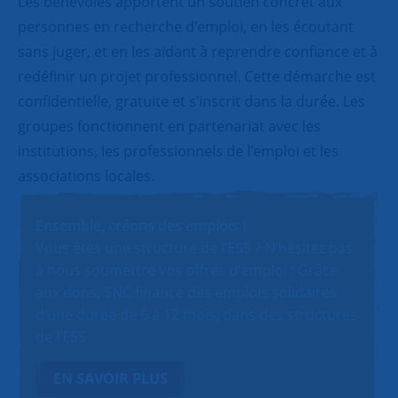
Les bénévoles apportent un soutien concret aux
personnes en recherche d’emploi, en les écoutant
sans juger, et en les aidant à reprendre confiance et à
redéfinir un projet professionnel. Cette démarche est
confidentielle, gratuite et s’inscrit dans la durée. Les
groupes fonctionnent en partenariat avec les
institutions, les professionnels de l’emploi et les
associations locales.
Ensemble, créons des emplois !
Vous êtes une structure de l’ESS ? N’hésitez pas
à nous soumettre vos offres d’emploi ! Grâce
aux dons, SNC finance des emplois solidaires
d’une durée de 6 à 12 mois, dans des structures
de l’ESS.
EN SAVOIR PLUS