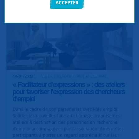
ACCEPTER
14/01/2022
VIE DE L'ASSOCIATION | ÉVÉNEMENT
« Facilitateur d’expressions » : des ateliers
pour favoriser l’expression des chercheurs
d’emploi
Dans le cadre de son partenariat avec Pôle emploi,
Solidarités nouvelles face au chômage organise des
ateliers à destination des personnes en recherche
d’emploi accompagnées par l’association. Amener les
participants à porter un regard appréciatif sur leur