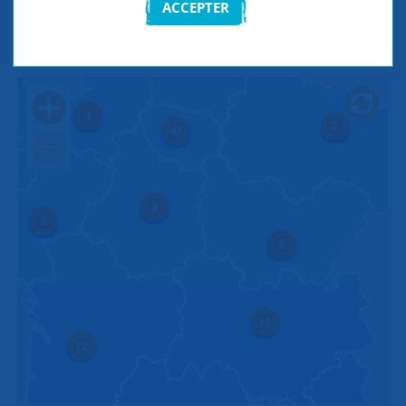
ACCEPTER
RECHERCHER
8
3
7
47
3
3
5
15
12