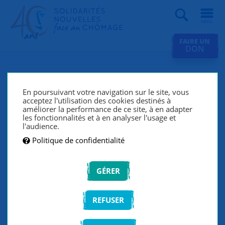
Recherche
FAIRE UN
DON
SNC près de chez vous
En poursuivant votre navigation sur le site, vous
SNC accompagne les chercheurs d'emploi grâce à un
acceptez l'utilisation des cookies destinés à
améliorer la performance de ce site, à en adapter
réseau de 157 groupes de solidarité répartis sur le
les fonctionnalités et à en analyser l'usage et
territoire français. Pour contacter un groupe de
l'audience.
solidarité près de chez vous, entrez votre ville ou code
Politique de confidentialité
postal ou cliquez sur votre région.
GÉRER
TROUVEZ UN GROUPE PRÈS DE CHEZ VOUS
REFUSER