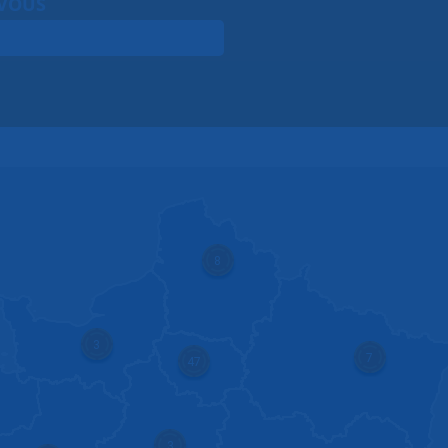
 VOUS
8
3
7
47
3