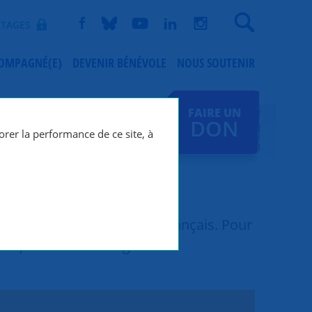
Recherche
TAGES
COMPAGNÉ(E)
DEVENIR BÉNÉVOLE
NOUS SOUTENIR
FAIRE UN
DON
orer la performance de ce site, à
épartis sur le territoire français. Pour
cliquez sur votre région.