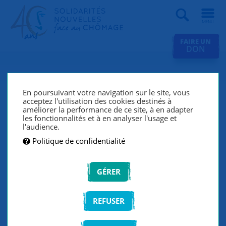
Recherche
FAIRE UN
DON
SNC près de chez vous
En poursuivant votre navigation sur le site, vous
SNC accompagne les chercheurs d'emploi grâce à un
acceptez l'utilisation des cookies destinés à
améliorer la performance de ce site, à en adapter
réseau de 157 groupes de solidarité répartis sur le
les fonctionnalités et à en analyser l'usage et
territoire français. Pour contacter un groupe de
l'audience.
solidarité près de chez vous, entrez votre ville ou code
Politique de confidentialité
postal ou cliquez sur votre région.
GÉRER
TROUVEZ UN GROUPE PRÈS DE CHEZ VOUS
REFUSER