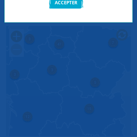
ACCEPTER
RECHERCHER
8
3
7
47
3
3
5
15
12