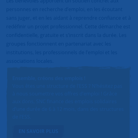
Les bénévoles apportent un soutien concret aux
personnes en recherche d’emploi, en les écoutant
sans juger, et en les aidant à reprendre confiance et à
redéfinir un projet professionnel. Cette démarche est
confidentielle, gratuite et s’inscrit dans la durée. Les
groupes fonctionnent en partenariat avec les
institutions, les professionnels de l’emploi et les
associations locales.
Ensemble, créons des emplois !
Vous êtes une structure de l’ESS ? N’hésitez pas
à nous soumettre vos offres d’emploi ! Grâce
aux dons, SNC finance des emplois solidaires
d’une durée de 6 à 12 mois, dans des structures
de l’ESS.
EN SAVOIR PLUS